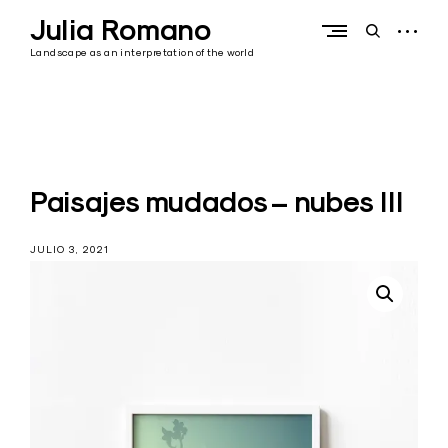
Skip
Julia Romano
to
open
open
content
sidebar
search
Landscape as an interpretation of the world
form
Paisajes mudados – nubes III
JULIO 3, 2021