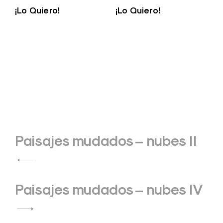
¡Lo Quiero!
¡Lo Quiero!
Navegación
Paisajes mudados – nubes II
de
entradas
Paisajes mudados – nubes IV