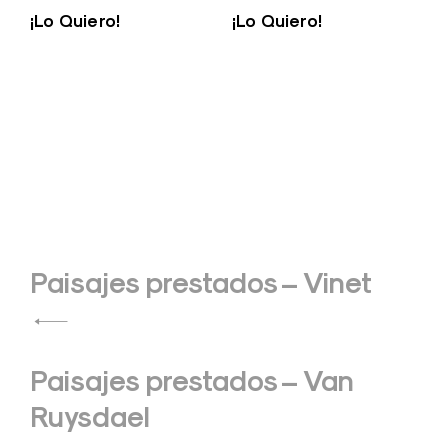
¡Lo Quiero!
¡Lo Quiero!
Navegación
Paisajes prestados – Vinet
de
entradas
Paisajes prestados – Van
Ruysdael