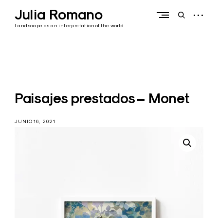
Skip
Julia Romano
to
open
open
content
sidebar
search
Landscape as an interpretation of the world
form
Paisajes prestados – Monet
JUNIO 16, 2021