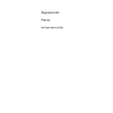
Exposición
Feria
Intervención
NFT
Prensa
Productos
Proyecto
Publicaciones
Salones y Premios
Subasta
Teoria
Video