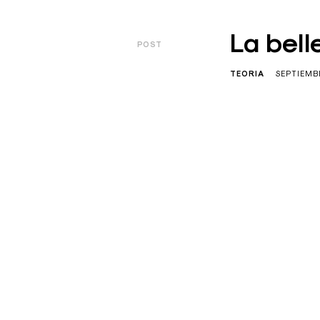
La bell
POST
TEORIA
SEPTIEMBR