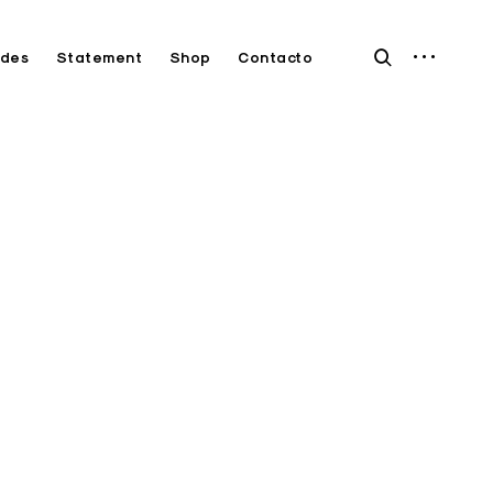
open
open
des
Statement
Shop
Contacto
sidebar
search
form