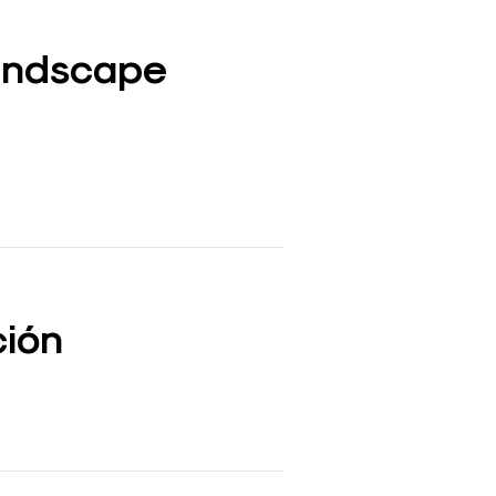
Landscape
ción