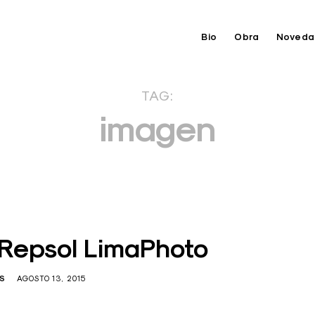
Bio
Obra
Noveda
TAG:
imagen
 Repsol LimaPhoto
OS
AGOSTO 13, 2015