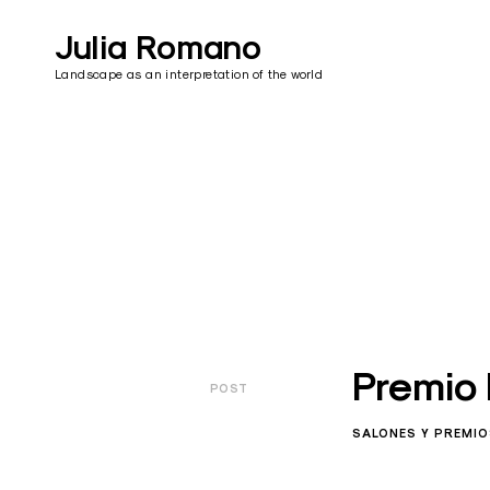
Skip
to
Julia Romano
content
Landscape as an interpretation of the world
Premio
POST
SALONES Y PREMI