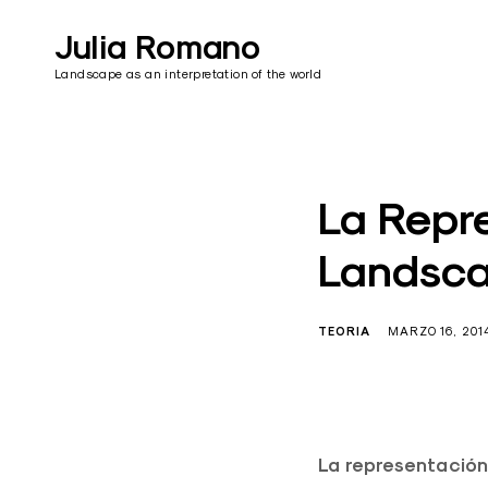
Skip
to
Julia Romano
content
Landscape as an interpretation of the world
La Repre
Landsca
TEORIA
MARZO 16, 201
La representación