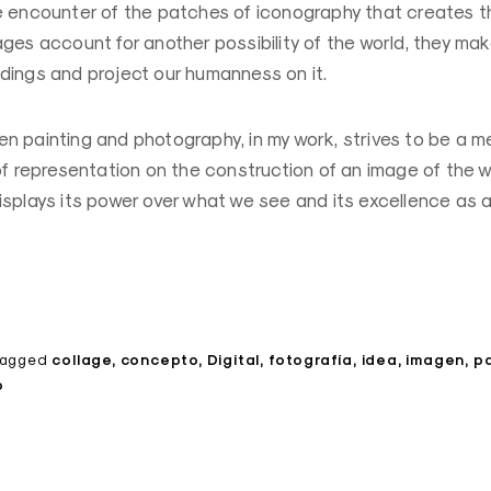
e encounter of the patches of iconography that creates th
ges account for another possibility of the world, they mak
dings and project our humanness on it.
n painting and photography, in my work, strives to be a m
of representation on the construction of an image of the w
splays its power over what we see and its excellence as a
tagged
collage
concepto
Digital
fotografía
idea
imagen
pa
o