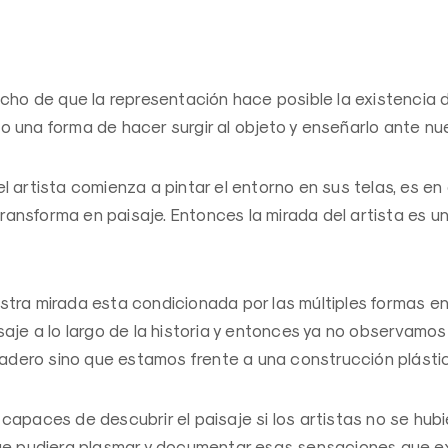
cho de que la representación hace posible la existencia d
 una forma de hacer surgir al objeto y enseñarlo ante nu
l artista comienza a pintar el entorno en sus telas, es 
 transforma en paisaje. Entonces la mirada del artista es 
tra mirada esta condicionada por las múltiples formas e
saje a lo largo de la historia y entonces ya no observamo
rdadero sino que estamos frente a una construcción plásti
capaces de descubrir el paisaje si los artistas no se hu
que pudiera plasmar y documentar esas sensaciones que e