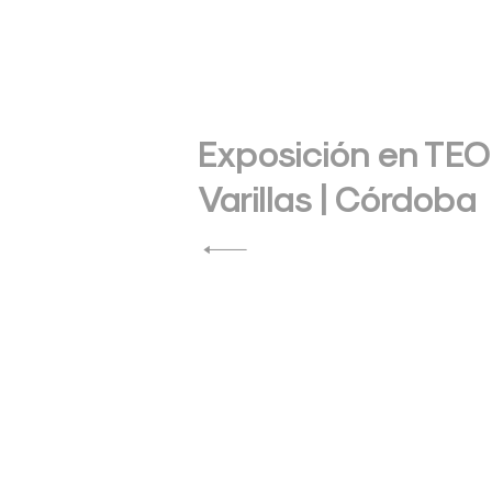
Navegación
de
Exposición en TEO 
Varillas | Córdoba
entradas