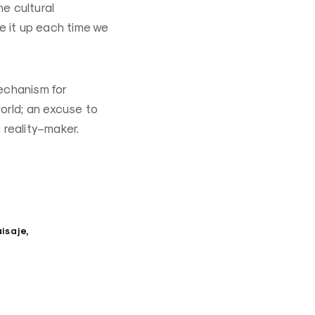
e cultural
e it up each time we
echanism for
orld; an excuse to
 reality–maker.
isaje