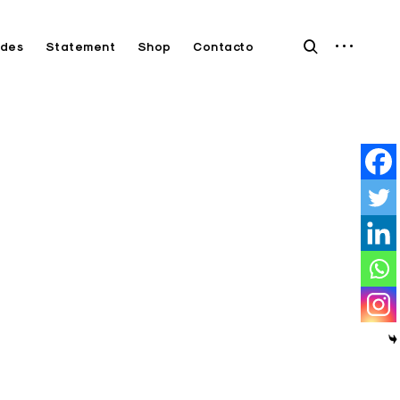
open
open
des
Statement
Shop
Contacto
sidebar
search
form