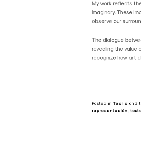
My work reflects th
imaginary. These ima
observe our surroun
The dialogue betwee
revealing the value 
recognize how art di
Posted in
Teoria
and
representación
text