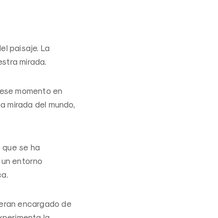
el paisaje. La
estra mirada.
en ese momento en
una mirada del mundo,
n que se ha
s un entorno
ca.
bieran encargado de
xperimenta la