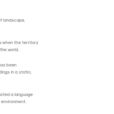
of landscape,
s when the territory
the world.
 has been
ings in a static,
reated a language
 environment.