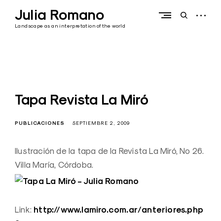
Skip
Julia Romano
to
open
open
content
sidebar
search
Landscape as an interpretation of the world
form
Tapa Revista La Miró
PUBLICACIONES
SEPTIEMBRE 2, 2009
Ilustración de la tapa de la Revista La Miró, Nº 26.
Villa María, Córdoba.
http://www.lamiro.com.ar/anteriores.php
Link: