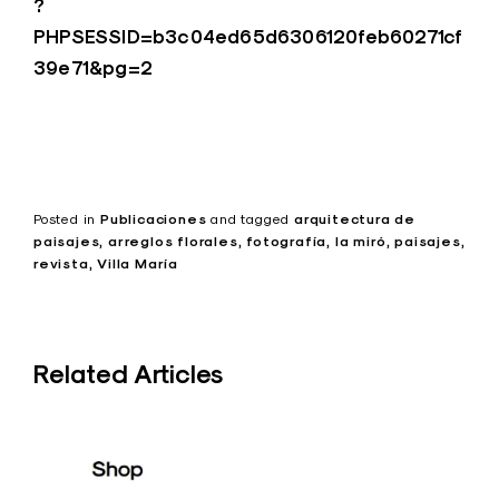
?
PHPSESSID=b3c04ed65d6306120feb60271cf
39e71&pg=2
Posted in
Publicaciones
and
tagged
arquitectura de
paisajes
arreglos florales
fotografía
la miró
paisajes
revista
Villa María
Related Articles