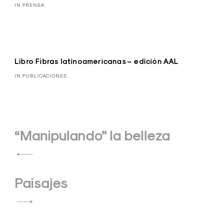
IN PRENSA
Libro Fibras latinoamericanas – edición AAL
IN PUBLICACIONES
Navegación
“Manipulando” la belleza
de
entradas
Paisajes