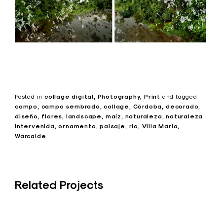
Posted in
collage digital
Photography
Print
and
tagged
campo
campo sembrado
collage
Córdoba
decorado
diseño
flores
landscape
maíz
naturaleza
naturaleza
intervenida
ornamento
paisaje
río
Villa María
Warcalde
Related Projects