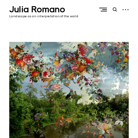
Skip
Julia Romano
to
open
open
content
sidebar
search
Landscape as an interpretation of the world
form