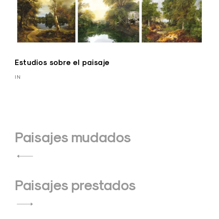
Estudios sobre el paisaje
IN
Navegación
Paisajes mudados
de
entradas
Paisajes prestados